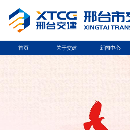
首页
关于交建
新闻中心