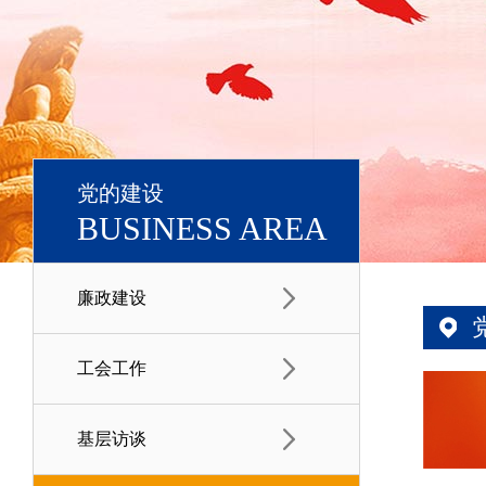
党的建设
BUSINESS AREA
廉政建设
工会工作
基层访谈