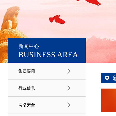
新闻中心
BUSINESS AREA
集团要闻
行业信息
网络安全