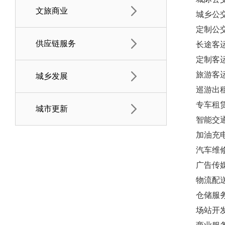
文旅商业
城乡公
定制公
供应链服务
长途客
定制客
旅游客
城乡发展
巡游出
专车租
城市更新
智能交
加油充
汽车维
广告传
物流配
仓储服
场站开