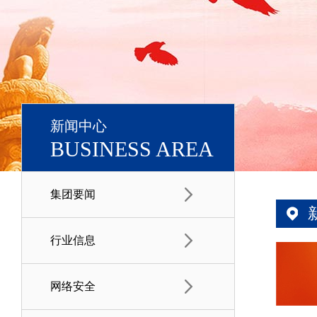
新闻中心
BUSINESS AREA
集团要闻
行业信息
网络安全