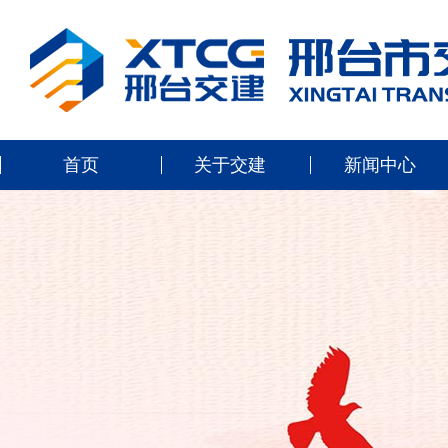
首页
关于交建
新闻中心