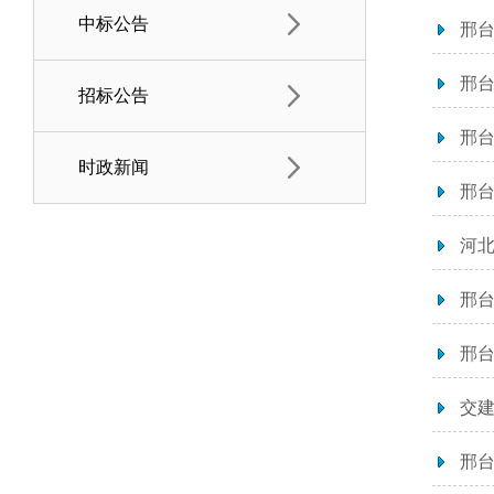
中标公告
邢
邢
招标公告
邢台
时政新闻
邢
河
邢
邢台
交
邢