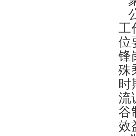
工
位
锋
殊
时
流
谷
效