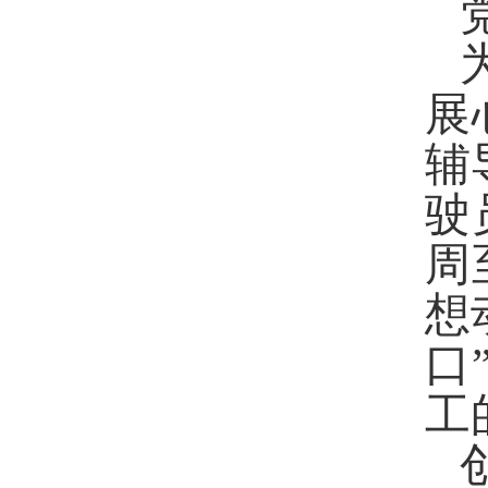
展
辅
驶
周
想
口
工