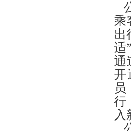
乘
出
适
通
开
员
行
入