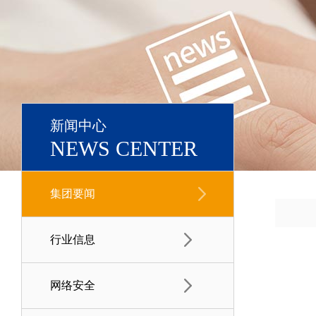
新闻中心
NEWS CENTER
集团要闻
行业信息
网络安全