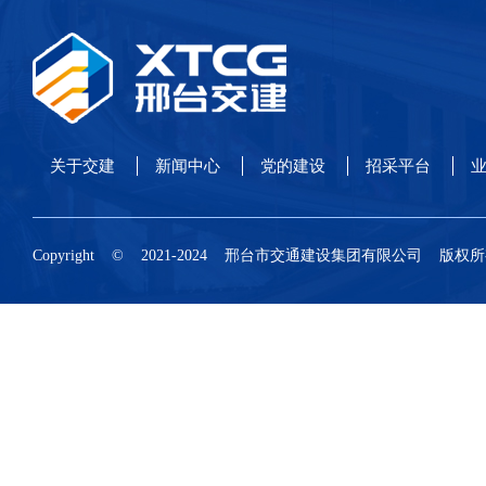
关于交建
新闻中心
党的建设
招采平台
业
Copyright © 2021-2024 邢台市交通建设集团有限公司 版