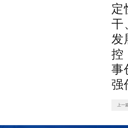
定
干
发
控
事
强
上一