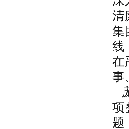
深
清
集
线
在
事
项
题