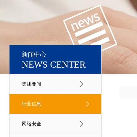
新闻中心
NEWS CENTER
集团要闻
行业信息
网络安全