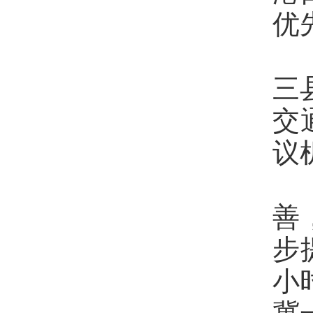
优
为
三
交
议
到
善
步
小