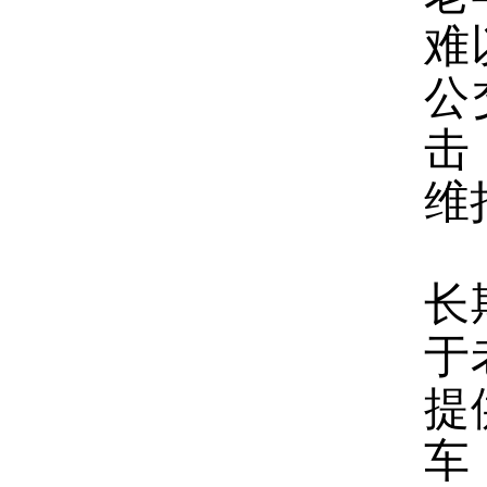
难
公
击
维
长
于
提
车