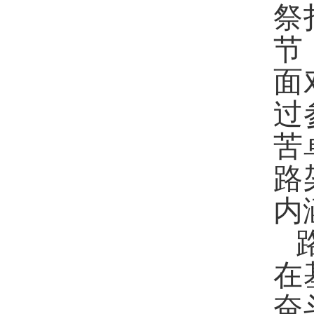
祭
节
面
过
苦
路
内
在
奋