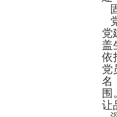
党
盖
依
党
名
围
让