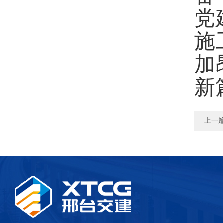
党
施
加
新
上一