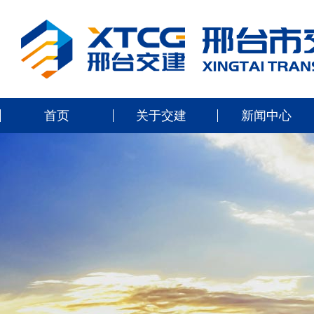
首页
关于交建
新闻中心