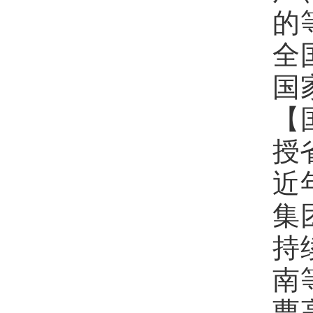
的
全
国
【
授
近
集
持
南
曹