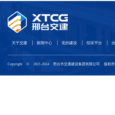
关于交建
新闻中心
党的建设
招采平台
业
Copyright © 2021-2024 邢台市交通建设集团有限公司 版