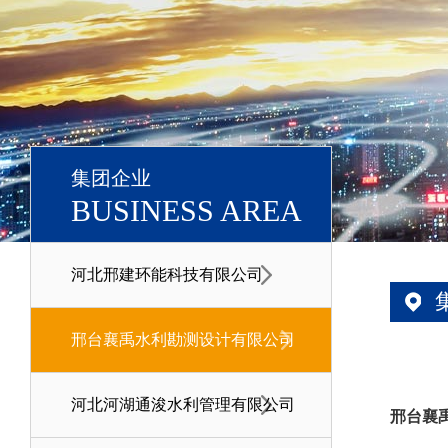
集团企业
BUSINESS AREA
河北邢建环能科技有限公司
邢台襄禹水利勘测设计有限公司
河北河湖通浚水利管理有限公司
邢台襄