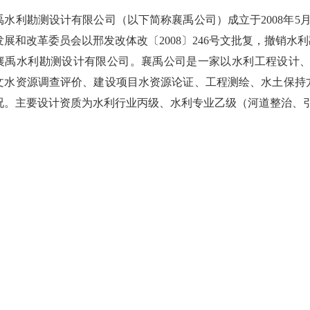
禹水利勘测设计有限公司（以下简称襄禹公司）成立于2008年5月
发展和改革委员会以邢发改体改〔2008〕246号文批复，撤销
襄禹水利勘测设计有限公司。襄禹公司是一家以水利工程设计
文水资源调查评价、建设项目水资源论证、工程测绘、水土保持
况。主要设计资质为水利行业丙级、水利专业乙级（河道整治、