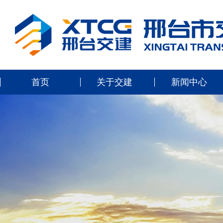
首页
关于交建
新闻中心