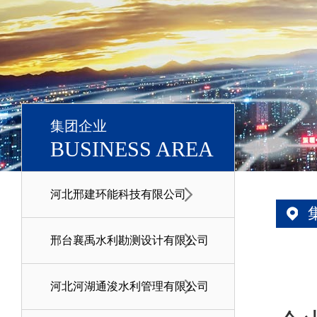
集团企业
BUSINESS AREA
河北邢建环能科技有限公司
邢台襄禹水利勘测设计有限公司
河北河湖通浚水利管理有限公司