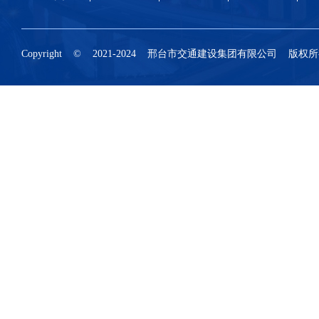
Copyright © 2021-2024 邢台市交通建设集团有限公司 版